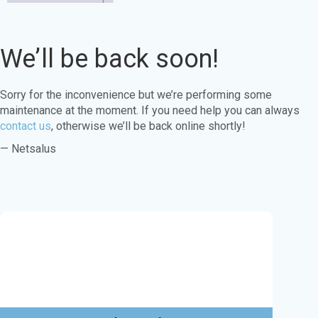
We’ll be back soon!
Sorry for the inconvenience but we’re performing some
maintenance at the moment. If you need help you can always
contact us
, otherwise we’ll be back online shortly!
— Netsalus
Este sitio web utiliza cookies para garantizar
que obtenga la mejor experiencia en nuestro
sitio web.
Aprende más