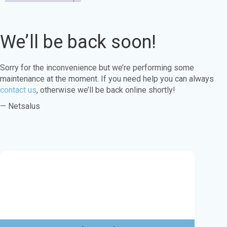
We’ll be back soon!
Sorry for the inconvenience but we’re performing some
maintenance at the moment. If you need help you can always
contact us
, otherwise we’ll be back online shortly!
— Netsalus
Este sitio web utiliza cookies para garantizar
que obtenga la mejor experiencia en nuestro
sitio web.
Aprende más