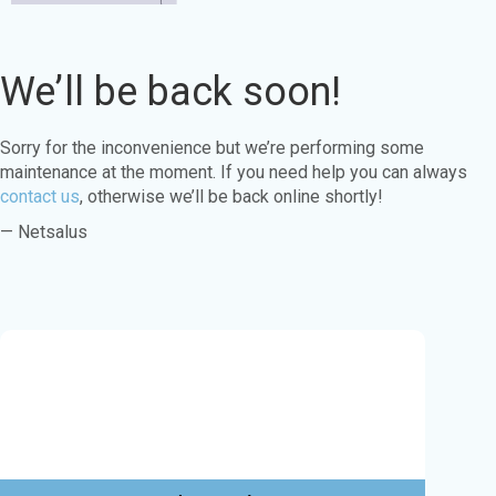
We’ll be back soon!
Sorry for the inconvenience but we’re performing some
maintenance at the moment. If you need help you can always
contact us
, otherwise we’ll be back online shortly!
— Netsalus
Este sitio web utiliza cookies para garantizar
que obtenga la mejor experiencia en nuestro
sitio web.
Aprende más