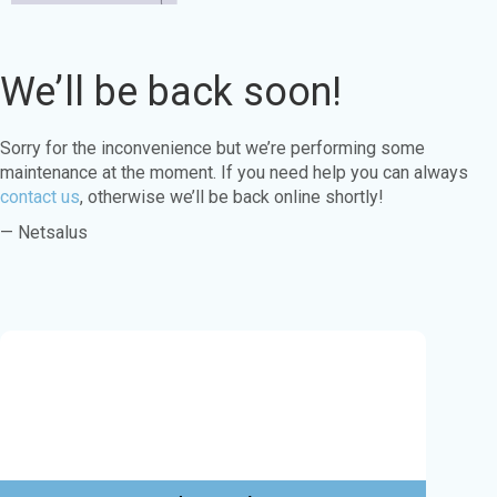
We’ll be back soon!
Sorry for the inconvenience but we’re performing some
maintenance at the moment. If you need help you can always
contact us
, otherwise we’ll be back online shortly!
— Netsalus
Este sitio web utiliza cookies para garantizar
que obtenga la mejor experiencia en nuestro
sitio web.
Aprende más