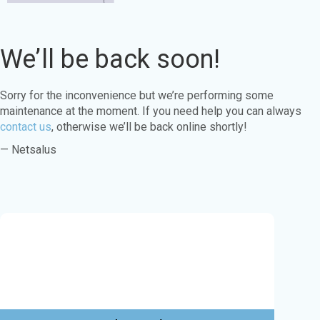
We’ll be back soon!
Sorry for the inconvenience but we’re performing some
maintenance at the moment. If you need help you can always
contact us
, otherwise we’ll be back online shortly!
— Netsalus
Este sitio web utiliza cookies para garantizar
que obtenga la mejor experiencia en nuestro
sitio web.
Aprende más