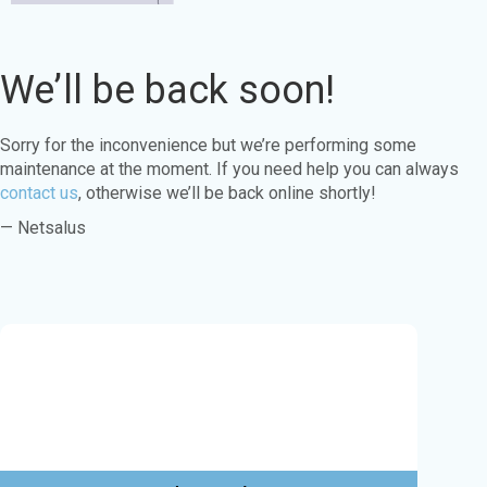
We’ll be back soon!
Sorry for the inconvenience but we’re performing some
maintenance at the moment. If you need help you can always
contact us
, otherwise we’ll be back online shortly!
— Netsalus
Este sitio web utiliza cookies para garantizar
que obtenga la mejor experiencia en nuestro
sitio web.
Aprende más