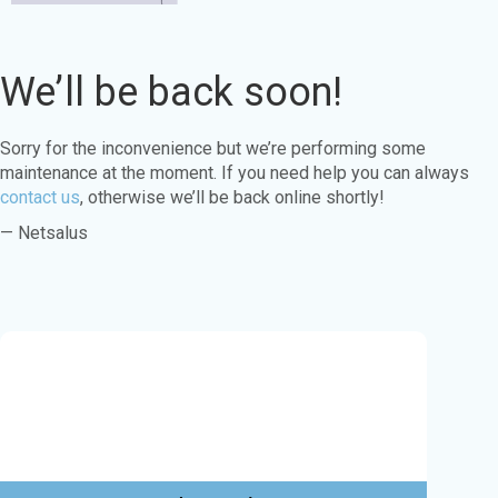
We’ll be back soon!
Sorry for the inconvenience but we’re performing some
maintenance at the moment. If you need help you can always
contact us
, otherwise we’ll be back online shortly!
— Netsalus
Este sitio web utiliza cookies para garantizar
que obtenga la mejor experiencia en nuestro
sitio web.
Aprende más