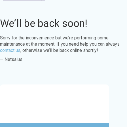
We’ll be back soon!
Sorry for the inconvenience but we’re performing some
maintenance at the moment. If you need help you can always
contact us
, otherwise we’ll be back online shortly!
— Netsalus
Este sitio web utiliza cookies para garantizar
que obtenga la mejor experiencia en nuestro
sitio web.
Aprende más