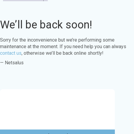
We’ll be back soon!
Sorry for the inconvenience but we’re performing some
maintenance at the moment. If you need help you can always
contact us
, otherwise we’ll be back online shortly!
— Netsalus
Este sitio web utiliza cookies para garantizar
que obtenga la mejor experiencia en nuestro
sitio web.
Aprende más