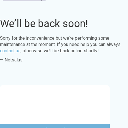
We’ll be back soon!
Sorry for the inconvenience but we’re performing some
maintenance at the moment. If you need help you can always
contact us
, otherwise we’ll be back online shortly!
— Netsalus
Este sitio web utiliza cookies para garantizar
que obtenga la mejor experiencia en nuestro
sitio web.
Aprende más