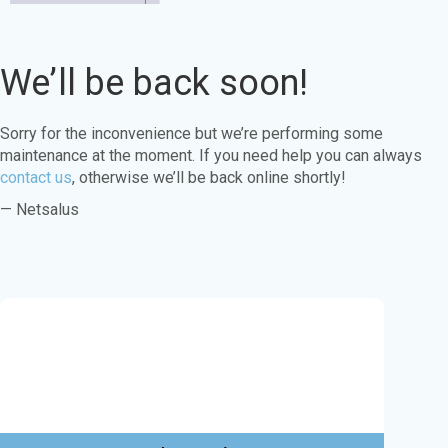
We’ll be back soon!
Sorry for the inconvenience but we’re performing some
maintenance at the moment. If you need help you can always
contact us
, otherwise we’ll be back online shortly!
— Netsalus
Este sitio web utiliza cookies para garantizar
que obtenga la mejor experiencia en nuestro
sitio web.
Aprende más