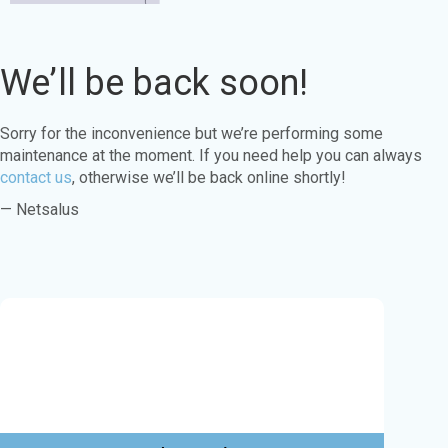
We’ll be back soon!
Sorry for the inconvenience but we’re performing some
maintenance at the moment. If you need help you can always
contact us
, otherwise we’ll be back online shortly!
— Netsalus
Este sitio web utiliza cookies para garantizar
que obtenga la mejor experiencia en nuestro
sitio web.
Aprende más