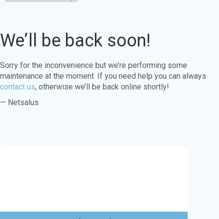
We’ll be back soon!
Sorry for the inconvenience but we’re performing some
maintenance at the moment. If you need help you can always
contact us
, otherwise we’ll be back online shortly!
— Netsalus
Este sitio web utiliza cookies para garantizar
que obtenga la mejor experiencia en nuestro
sitio web.
Aprende más