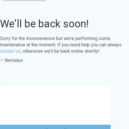
We’ll be back soon!
Sorry for the inconvenience but we’re performing some
maintenance at the moment. If you need help you can always
contact us
, otherwise we’ll be back online shortly!
— Netsalus
Este sitio web utiliza cookies para garantizar
que obtenga la mejor experiencia en nuestro
sitio web.
Aprende más