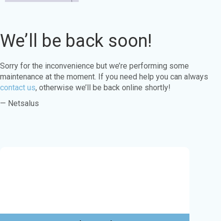
We’ll be back soon!
Sorry for the inconvenience but we’re performing some
maintenance at the moment. If you need help you can always
contact us
, otherwise we’ll be back online shortly!
— Netsalus
Este sitio web utiliza cookies para garantizar
que obtenga la mejor experiencia en nuestro
sitio web.
Aprende más