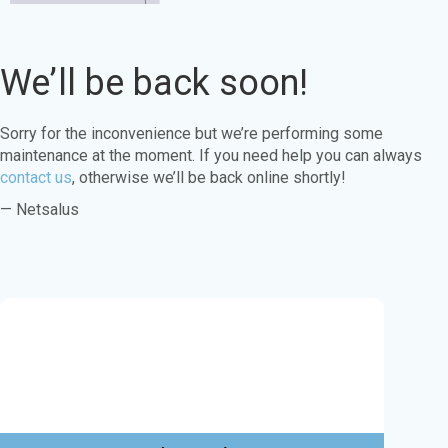
We’ll be back soon!
Sorry for the inconvenience but we’re performing some
maintenance at the moment. If you need help you can always
contact us
, otherwise we’ll be back online shortly!
— Netsalus
Este sitio web utiliza cookies para garantizar
que obtenga la mejor experiencia en nuestro
sitio web.
Aprende más