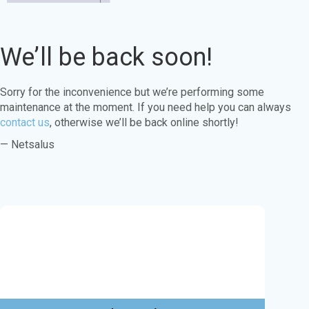
We’ll be back soon!
Sorry for the inconvenience but we’re performing some
maintenance at the moment. If you need help you can always
contact us
, otherwise we’ll be back online shortly!
— Netsalus
Este sitio web utiliza cookies para garantizar
que obtenga la mejor experiencia en nuestro
sitio web.
Aprende más