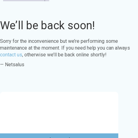
We’ll be back soon!
Sorry for the inconvenience but we’re performing some
maintenance at the moment. If you need help you can always
contact us
, otherwise we’ll be back online shortly!
— Netsalus
Este sitio web utiliza cookies para garantizar
que obtenga la mejor experiencia en nuestro
sitio web.
Aprende más