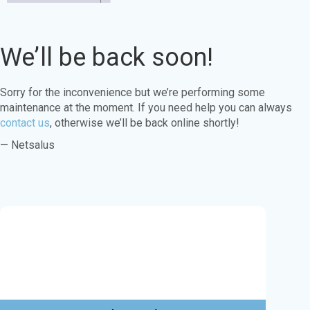
We’ll be back soon!
Sorry for the inconvenience but we’re performing some
maintenance at the moment. If you need help you can always
contact us
, otherwise we’ll be back online shortly!
— Netsalus
Este sitio web utiliza cookies para garantizar
que obtenga la mejor experiencia en nuestro
sitio web.
Aprende más