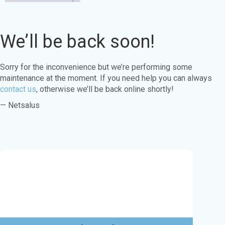
We’ll be back soon!
Sorry for the inconvenience but we’re performing some
maintenance at the moment. If you need help you can always
contact us
, otherwise we’ll be back online shortly!
— Netsalus
Este sitio web utiliza cookies para garantizar
que obtenga la mejor experiencia en nuestro
sitio web.
Aprende más