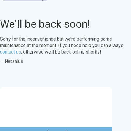
We’ll be back soon!
Sorry for the inconvenience but we’re performing some
maintenance at the moment. If you need help you can always
contact us
, otherwise we’ll be back online shortly!
— Netsalus
Este sitio web utiliza cookies para garantizar
que obtenga la mejor experiencia en nuestro
sitio web.
Aprende más