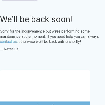
We’ll be back soon!
Sorry for the inconvenience but we’re performing some
maintenance at the moment. If you need help you can always
contact us
, otherwise we’ll be back online shortly!
— Netsalus
Este sitio web utiliza cookies para garantizar
que obtenga la mejor experiencia en nuestro
sitio web.
Aprende más