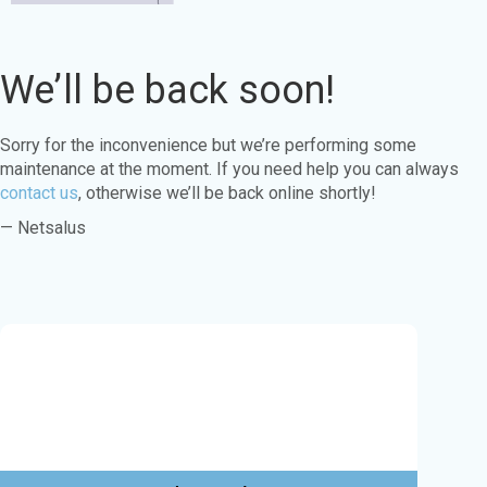
We’ll be back soon!
Sorry for the inconvenience but we’re performing some
maintenance at the moment. If you need help you can always
contact us
, otherwise we’ll be back online shortly!
— Netsalus
Este sitio web utiliza cookies para garantizar
que obtenga la mejor experiencia en nuestro
sitio web.
Aprende más