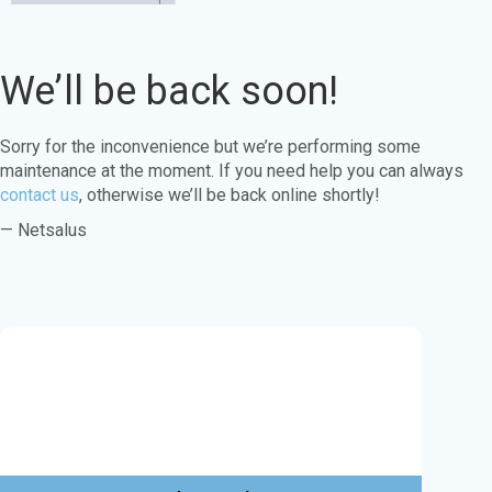
We’ll be back soon!
Sorry for the inconvenience but we’re performing some
maintenance at the moment. If you need help you can always
contact us
, otherwise we’ll be back online shortly!
— Netsalus
Este sitio web utiliza cookies para garantizar
que obtenga la mejor experiencia en nuestro
sitio web.
Aprende más