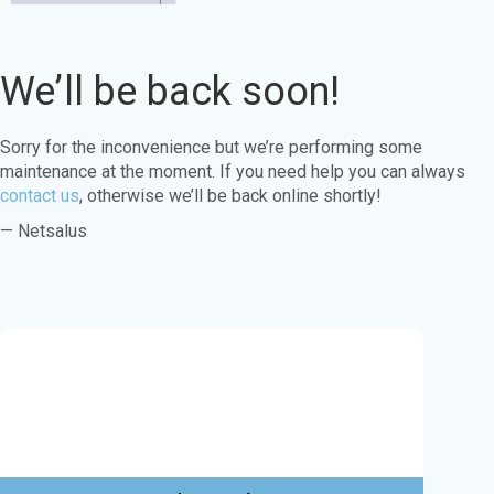
We’ll be back soon!
Sorry for the inconvenience but we’re performing some
maintenance at the moment. If you need help you can always
contact us
, otherwise we’ll be back online shortly!
— Netsalus
Este sitio web utiliza cookies para garantizar
que obtenga la mejor experiencia en nuestro
sitio web.
Aprende más