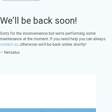
We’ll be back soon!
Sorry for the inconvenience but we’re performing some
maintenance at the moment. If you need help you can always
contact us
, otherwise we’ll be back online shortly!
— Netsalus
Este sitio web utiliza cookies para garantizar
que obtenga la mejor experiencia en nuestro
sitio web.
Aprende más