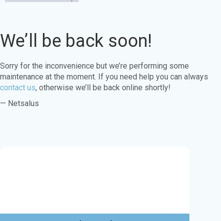
We’ll be back soon!
Sorry for the inconvenience but we’re performing some
maintenance at the moment. If you need help you can always
contact us
, otherwise we’ll be back online shortly!
— Netsalus
Este sitio web utiliza cookies para garantizar
que obtenga la mejor experiencia en nuestro
sitio web.
Aprende más