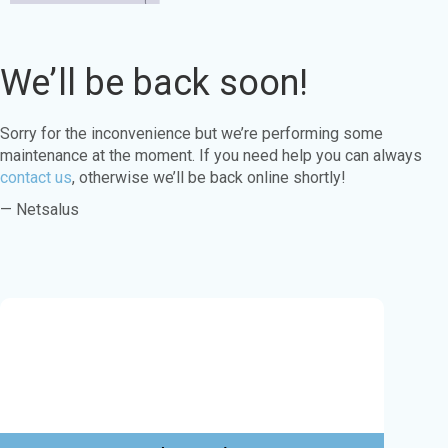
We’ll be back soon!
Sorry for the inconvenience but we’re performing some
maintenance at the moment. If you need help you can always
contact us
, otherwise we’ll be back online shortly!
— Netsalus
Este sitio web utiliza cookies para garantizar
que obtenga la mejor experiencia en nuestro
sitio web.
Aprende más