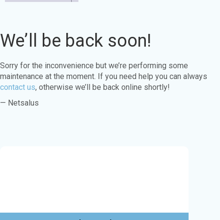
We’ll be back soon!
Sorry for the inconvenience but we’re performing some
maintenance at the moment. If you need help you can always
contact us
, otherwise we’ll be back online shortly!
— Netsalus
Este sitio web utiliza cookies para garantizar
que obtenga la mejor experiencia en nuestro
sitio web.
Aprende más