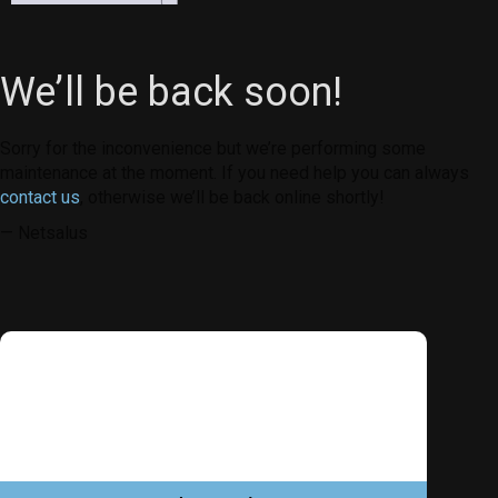
We’ll be back soon!
Sorry for the inconvenience but we’re performing some
maintenance at the moment. If you need help you can always
contact us
, otherwise we’ll be back online shortly!
— Netsalus
Este sitio web utiliza cookies para garantizar
que obtenga la mejor experiencia en nuestro
sitio web.
Aprende más