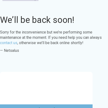
We’ll be back soon!
Sorry for the inconvenience but we’re performing some
maintenance at the moment. If you need help you can always
contact us
, otherwise we’ll be back online shortly!
— Netsalus
Este sitio web utiliza cookies para garantizar
que obtenga la mejor experiencia en nuestro
sitio web.
Aprende más