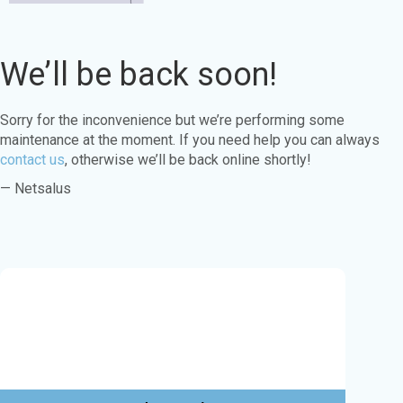
We’ll be back soon!
Sorry for the inconvenience but we’re performing some
maintenance at the moment. If you need help you can always
contact us
, otherwise we’ll be back online shortly!
— Netsalus
Este sitio web utiliza cookies para garantizar
que obtenga la mejor experiencia en nuestro
sitio web.
Aprende más