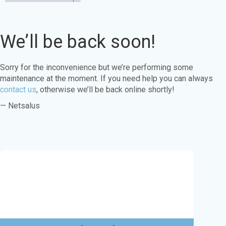
We’ll be back soon!
Sorry for the inconvenience but we’re performing some
maintenance at the moment. If you need help you can always
contact us
, otherwise we’ll be back online shortly!
— Netsalus
Este sitio web utiliza cookies para garantizar
que obtenga la mejor experiencia en nuestro
sitio web.
Aprende más