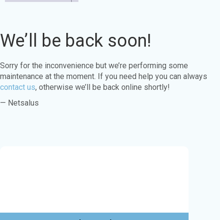
We’ll be back soon!
Sorry for the inconvenience but we’re performing some
maintenance at the moment. If you need help you can always
contact us
, otherwise we’ll be back online shortly!
— Netsalus
Este sitio web utiliza cookies para garantizar
que obtenga la mejor experiencia en nuestro
sitio web.
Aprende más