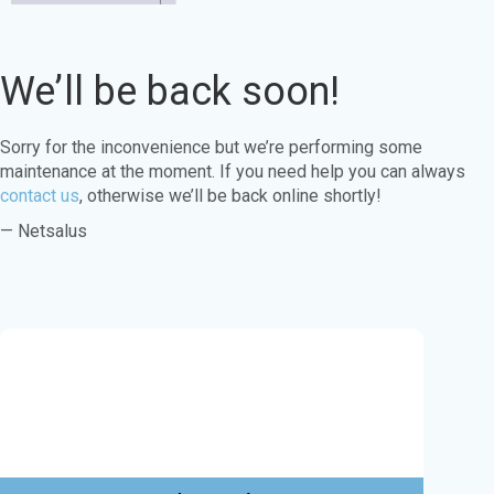
We’ll be back soon!
Sorry for the inconvenience but we’re performing some
maintenance at the moment. If you need help you can always
contact us
, otherwise we’ll be back online shortly!
— Netsalus
Este sitio web utiliza cookies para garantizar
que obtenga la mejor experiencia en nuestro
sitio web.
Aprende más