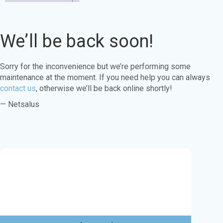
We’ll be back soon!
Sorry for the inconvenience but we’re performing some
maintenance at the moment. If you need help you can always
contact us
, otherwise we’ll be back online shortly!
— Netsalus
Este sitio web utiliza cookies para garantizar
que obtenga la mejor experiencia en nuestro
sitio web.
Aprende más