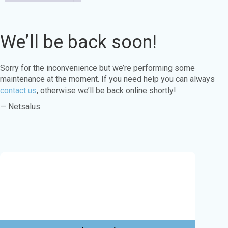
We’ll be back soon!
Sorry for the inconvenience but we’re performing some
maintenance at the moment. If you need help you can always
contact us
, otherwise we’ll be back online shortly!
— Netsalus
Este sitio web utiliza cookies para garantizar
que obtenga la mejor experiencia en nuestro
sitio web.
Aprende más