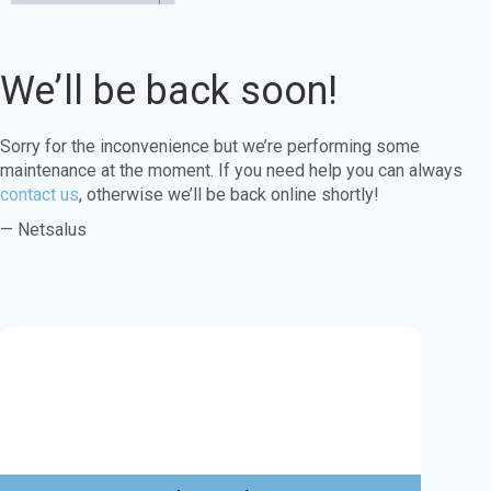
We’ll be back soon!
Sorry for the inconvenience but we’re performing some
maintenance at the moment. If you need help you can always
contact us
, otherwise we’ll be back online shortly!
— Netsalus
Este sitio web utiliza cookies para garantizar
que obtenga la mejor experiencia en nuestro
sitio web.
Aprende más