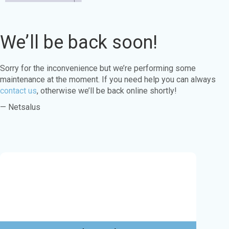
We’ll be back soon!
Sorry for the inconvenience but we’re performing some
maintenance at the moment. If you need help you can always
contact us
, otherwise we’ll be back online shortly!
— Netsalus
Este sitio web utiliza cookies para garantizar
que obtenga la mejor experiencia en nuestro
sitio web.
Aprende más