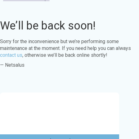
We’ll be back soon!
Sorry for the inconvenience but we’re performing some
maintenance at the moment. If you need help you can always
contact us
, otherwise we’ll be back online shortly!
— Netsalus
Este sitio web utiliza cookies para garantizar
que obtenga la mejor experiencia en nuestro
sitio web.
Aprende más