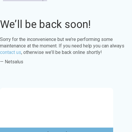
We’ll be back soon!
Sorry for the inconvenience but we’re performing some
maintenance at the moment. If you need help you can always
contact us
, otherwise we’ll be back online shortly!
— Netsalus
Este sitio web utiliza cookies para garantizar
que obtenga la mejor experiencia en nuestro
sitio web.
Aprende más