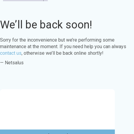
We’ll be back soon!
Sorry for the inconvenience but we’re performing some
maintenance at the moment. If you need help you can always
contact us
, otherwise we’ll be back online shortly!
— Netsalus
Este sitio web utiliza cookies para garantizar
que obtenga la mejor experiencia en nuestro
sitio web.
Aprende más