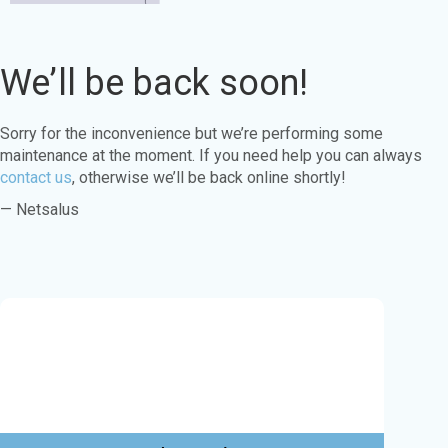
We’ll be back soon!
Sorry for the inconvenience but we’re performing some
maintenance at the moment. If you need help you can always
contact us
, otherwise we’ll be back online shortly!
— Netsalus
Este sitio web utiliza cookies para garantizar
que obtenga la mejor experiencia en nuestro
sitio web.
Aprende más