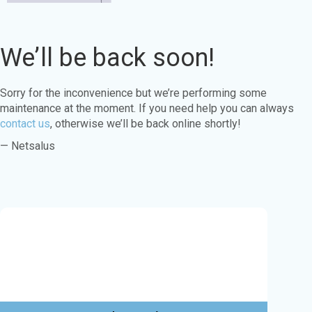
We’ll be back soon!
Sorry for the inconvenience but we’re performing some
maintenance at the moment. If you need help you can always
contact us
, otherwise we’ll be back online shortly!
— Netsalus
Este sitio web utiliza cookies para garantizar
que obtenga la mejor experiencia en nuestro
sitio web.
Aprende más