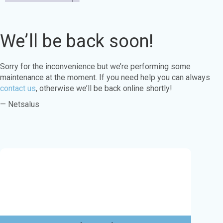
We’ll be back soon!
Sorry for the inconvenience but we’re performing some
maintenance at the moment. If you need help you can always
contact us
, otherwise we’ll be back online shortly!
— Netsalus
Este sitio web utiliza cookies para garantizar
que obtenga la mejor experiencia en nuestro
sitio web.
Aprende más