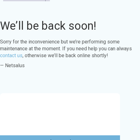
We’ll be back soon!
Sorry for the inconvenience but we’re performing some
maintenance at the moment. If you need help you can always
contact us
, otherwise we’ll be back online shortly!
— Netsalus
Este sitio web utiliza cookies para garantizar
que obtenga la mejor experiencia en nuestro
sitio web.
Aprende más