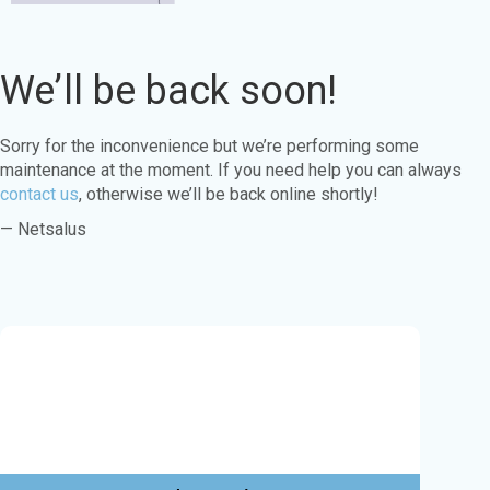
We’ll be back soon!
Sorry for the inconvenience but we’re performing some
maintenance at the moment. If you need help you can always
contact us
, otherwise we’ll be back online shortly!
— Netsalus
Este sitio web utiliza cookies para garantizar
que obtenga la mejor experiencia en nuestro
sitio web.
Aprende más