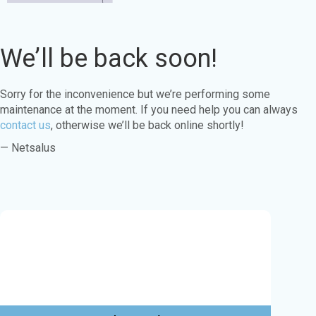
We’ll be back soon!
Sorry for the inconvenience but we’re performing some
maintenance at the moment. If you need help you can always
contact us
, otherwise we’ll be back online shortly!
— Netsalus
Este sitio web utiliza cookies para garantizar
que obtenga la mejor experiencia en nuestro
sitio web.
Aprende más